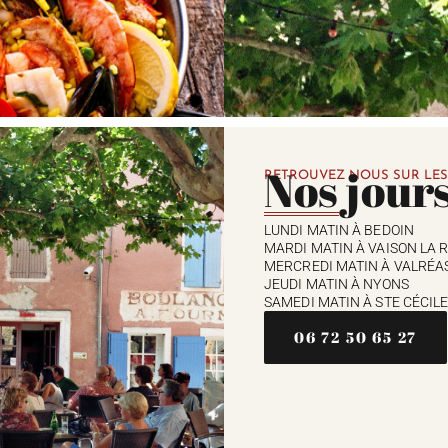
Nos jour
RETROUVEZ NOUS SUR LES
LUNDI MATIN À BEDOIN
MARDI MATIN À VAISON LA 
MERCREDI MATIN À VALRÉA
JEUDI MATIN À NYONS
SAMEDI MATIN À STE CÉCILE
06 72 50 65 27