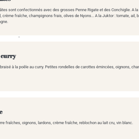
âtes sont confectionnés avec des grosses Penne Rigate et des Conchiglie. A la Ph
il, crème fraîche, champignons frais, olives de Nyons... A la Juktor : tomate, ail,
agne.
 curry
t braisé à la poêle au curry. Petites rondelles de carottes émincées, oignons, cha
te
e fraîches, oignons, lardons, crème fraîche, reblochon au lait cru, vin blanc.