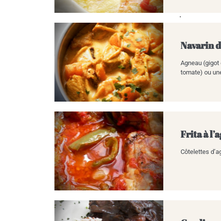
Navarin 
Agneau (gigot e
tomate) ou un
Frita à l
Côtelettes d’ag