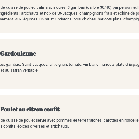
 de cuisse de poulet, calmars, moules, 3 gambas (calibre 30/40) par personne, h
ingrédients : artichauts et noix de St-Jacques, champignons frais et échine de p
vement. Aux légumes, un must ! Poivrons, pois chiches, haricots plats, champign
 Gardoulenne
s, gambas, Saint-Jacques, ail ,oignon, tomate, vin blanc, haricots plats d’Esp
e et au safran véritable.
 Poulet au citron confit
 de cuisse de poulet servie avec pommes de terre fraîches, carottes en rondelle
s confits, épices diverses et artichauts.