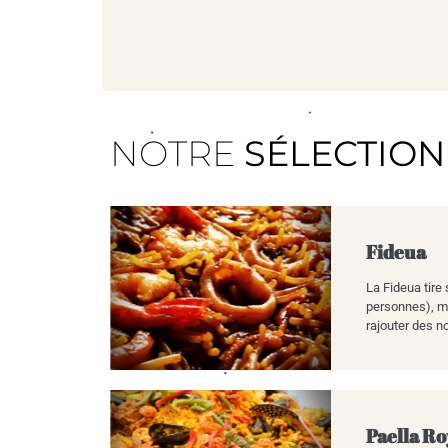
NOTRE
SÉLECTION
Fideua
La Fideua tire
personnes), mo
rajouter des no
Paella Ro